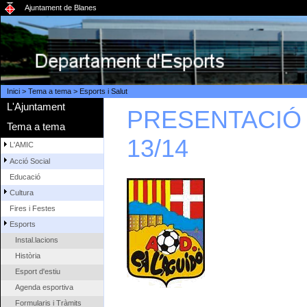
Ajuntament de Blanes
Inici
>
Tema a tema
>
Esports i Salut
L'Ajuntament
PRESENTACIÓ 
Tema a tema
13/14
L'AMIC
Acció Social
Educació
Cultura
Fires i Festes
Esports
Instal.lacions
Història
Esport d'estiu
Agenda esportiva
Formularis i Tràmits