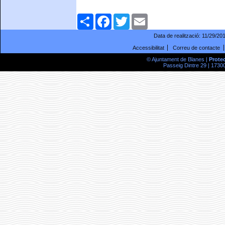
Comparteix
Facebook
Twitter
Email
Data de realització:
11/29/20
Accessibilitat
Correu de contacte
© Ajuntament de Blanes |
Prote
Passeig Dintre 29 | 17300