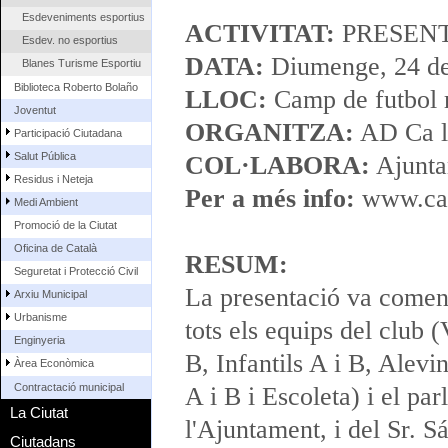
Esdeveniments esportius
ACTIVITAT:
PRESENT
Esdev. no esportius
DATA:
Diumenge, 24 de
Blanes Turisme Esportiu
Biblioteca Roberto Bolaño
LLOC:
Camp de futbol 
Joventut
ORGANITZA:
AD Ca l
Participació Ciutadana
Salut Pública
COL·LABORA:
Ajunta
Residus i Neteja
Per a més info:
www.ca
Medi Ambient
Promoció de la Ciutat
Oficina de Català
RESUM:
Seguretat i Protecció Civil
La presentació va començ
Arxiu Municipal
Urbanisme
tots els equips del club 
Enginyeria
B, Infantils A i B, Alev
Àrea Econòmica
Contractació municipal
A i B i Escoleta) i el pa
La Ciutat
l'Ajuntament, i del Sr. S
Ciutadans