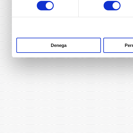
consentiment
heu fet dels seus serveis.
Denega
Perm