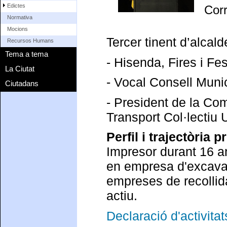
Edictes
Cor
Normativa
Mocions
Tercer tinent d’alcald
Recursos Humans
Tema a tema
- Hisenda, Fires i Fes
La Ciutat
- Vocal Consell Munic
Ciutadans
- President de la Co
Transport Col·lectiu 
Perfil i trajectòria p
Impresor durant 16 a
en empresa d'excava
empreses de recollid
actiu.
Declaració d'activitat