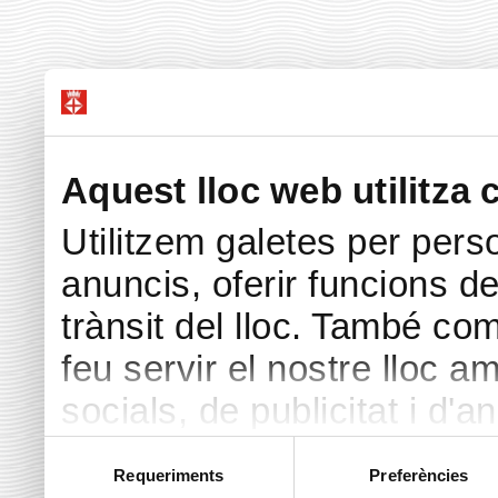
Aquest lloc web utilitza 
Utilitzem galetes per perso
anuncis, oferir funcions de 
trànsit del lloc. També co
feu servir el nostre lloc a
socials, de publicitat i d'a
seu torn, ells la poden c
Selecció
Requeriments
Preferències
de
hàgiu proporcionat o hagin 