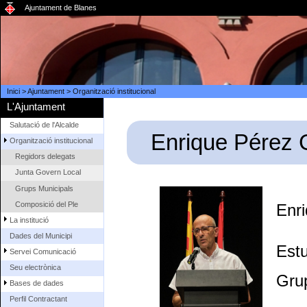
Ajuntament de Blanes
Inici
>
Ajuntament
>
Organització institucional
L'Ajuntament
Salutació de l'Alcalde
Enrique Pérez 
Organització institucional
Regidors delegats
Junta Govern Local
Grups Municipals
Composició del Ple
Enri
La institució
Dades del Municipi
Estu
Servei Comunicació
Seu electrònica
Gru
Bases de dades
Perfil Contractant