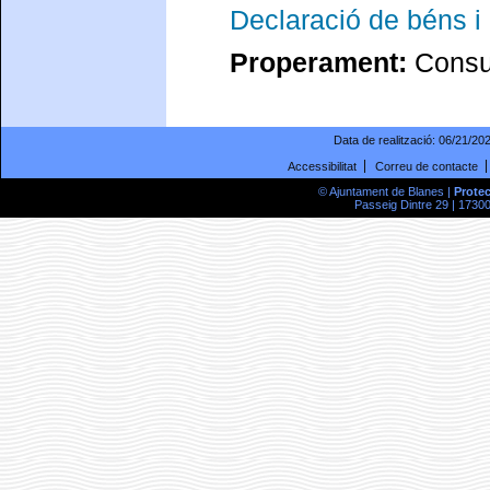
Declaració de béns i 
Properament:
Consul
Data de realització:
06/21/20
Accessibilitat
Correu de contacte
© Ajuntament de Blanes |
Prote
Passeig Dintre 29 | 17300