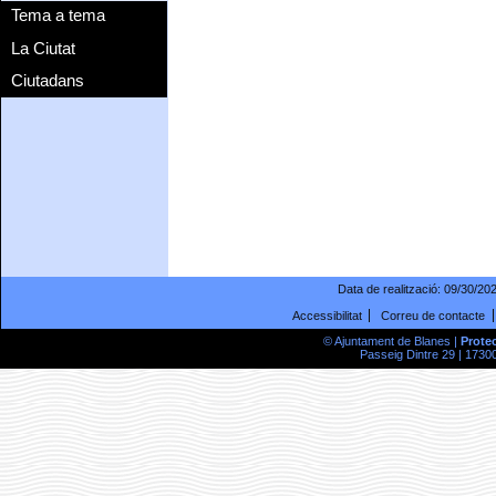
Tema a tema
La Ciutat
Ciutadans
Data de realització:
09/30/20
Accessibilitat
Correu de contacte
© Ajuntament de Blanes |
Prote
Passeig Dintre 29 | 17300