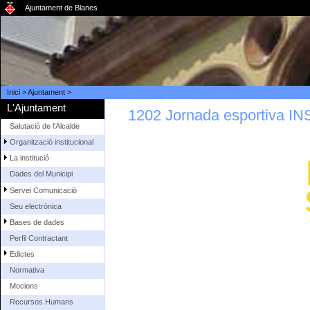
Ajuntament de Blanes
Inici
>
Ajuntament
>
L'Ajuntament
1202 Jornada esportiva INS
Salutació de l'Alcalde
Organització institucional
La institució
Dades del Municipi
Servei Comunicació
Seu electrònica
Bases de dades
Perfil Contractant
Edictes
Normativa
Mocions
Recursos Humans