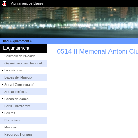
Ajuntament de Blanes
Inici
>
Ajuntament
>
L'Ajuntament
0514 II Memorial Antoni Cl
Salutació de l'Alcalde
Organització institucional
La institució
Dades del Municipi
Servei Comunicació
Seu electrònica
Bases de dades
Perfil Contractant
Edictes
Normativa
Mocions
Recursos Humans