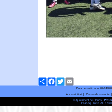
Comparteix
Facebook
Twitter
Email
Data de realització:
07/24/20
Accessibilitat
Correu de contacte
© Ajuntament de Blanes |
Prote
Passeig Dintre 29 | 17300