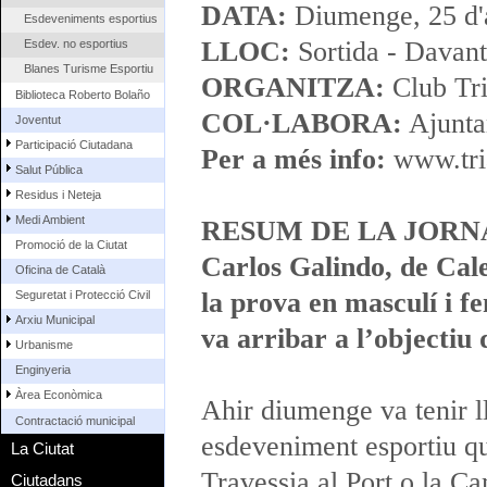
DATA:
Diumenge, 25 d'
Esdeveniments esportius
LLOC:
Sortida - Davan
Esdev. no esportius
Blanes Turisme Esportiu
ORGANITZA:
Club Tri
Biblioteca Roberto Bolaño
COL·LABORA:
Ajunta
Joventut
Participació Ciutadana
Per a més info:
www.tri
Salut Pública
Residus i Neteja
Medi Ambient
RESUM DE LA JORN
Promoció de la Ciutat
Carlos Galindo, de Cale
Oficina de Català
la prova en masculí i fe
Seguretat i Protecció Civil
Arxiu Municipal
va arribar a l’objectiu 
Urbanisme
Enginyeria
Àrea Econòmica
Ahir diumenge va tenir l
Contractació municipal
esdeveniment esportiu qu
La Ciutat
Travessia al Port o la C
Ciutadans