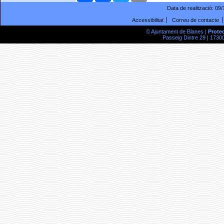
Data de realització:
09/
Accessibilitat
Correu de contacte
© Ajuntament de Blanes |
Prote
Passeig Dintre 29 | 17300