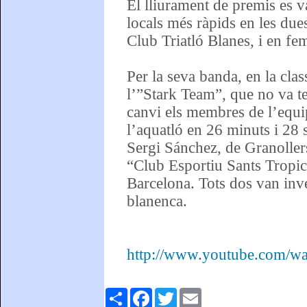
El lliurament de premis es 
locals més ràpids en les due
Club Triatló Blanes, i en fe
Per la seva banda, en la clas
l’”Stark Team”, que no va te
canvi els membres de l’equ
l’aquatló en 26 minuts i 28 
Sergi Sánchez, de Granollers
“Club Esportiu Sants Tropic
Barcelona. Tots dos van inv
blanenca.
http://www.youtube.com/w
Comparteix
Facebook
Twitter
Email