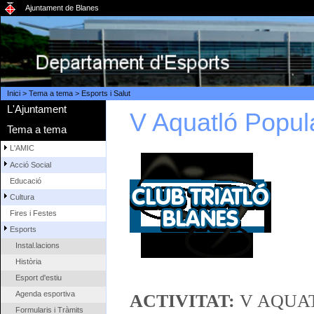
Ajuntament de Blanes
Inici
>
Tema a tema
>
Esports i Salut
L'Ajuntament
V Aquatló Popul
Tema a tema
L'AMIC
Acció Social
Educació
Cultura
Fires i Festes
Esports
Instal.lacions
Història
Esport d'estiu
Agenda esportiva
ACTIVITAT:
V AQUAT
Formularis i Tràmits