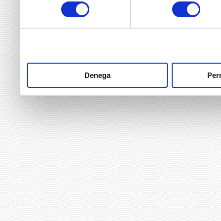
consentiment
heu fet dels seus serveis.
Denega
Perm