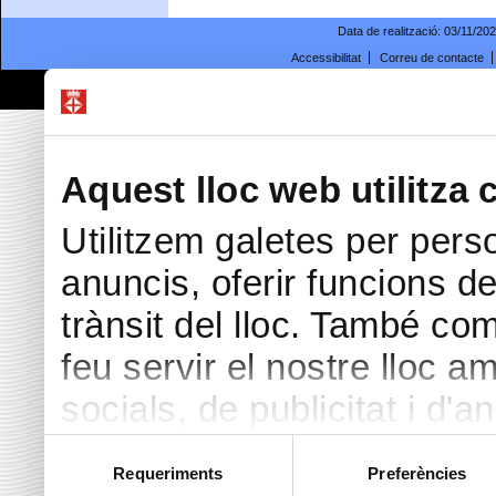
Data de realització:
03/11/20
Accessibilitat
Correu de contacte
© Ajuntament de Blanes |
Prote
Passeig Dintre 29 | 17300
Aquest lloc web utilitza 
Utilitzem galetes per perso
anuncis, oferir funcions de 
trànsit del lloc. També co
feu servir el nostre lloc a
socials, de publicitat i d'a
seu torn, ells la poden c
Selecció
Requeriments
Preferències
de
hàgiu proporcionat o hagin 