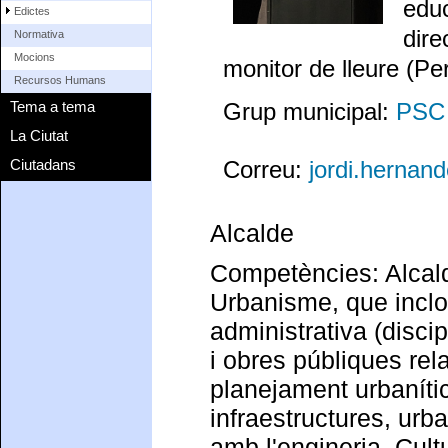
educ
Edictes
dire
Normativa
Mocions
monitor de lleure (Pe
Recursos Humans
Grup municipal:
PSC
Tema a tema
La Ciutat
Ciutadans
Correu:
jordi.hernan
Alcalde
Competències: Alcaldi
Urbanisme, que inclou
administrativa (disci
i obres públiques rel
planejament urbaníti
infraestructures, urb
amb l'engineria, Cult