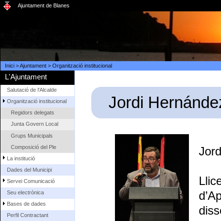
Ajuntament de Blanes
Inici
>
Ajuntament
>
Organització institucional
L'Ajuntament
Salutació de l'Alcalde
Jordi Hernánde
Organització institucional
Regidors delegats
Junta Govern Local
Grups Municipals
Composició del Ple
Jor
La institució
Dades del Municipi
Llic
Servei Comunicació
d’Ap
Seu electrònica
Bases de dades
diss
Perfil Contractant