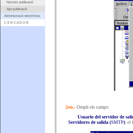
Normes publicació
Ajut publicació
Administració electrònica
C E R C A D O R
2on.-
Ompli els camps:
Usuario del servidor de sal
Servidores de salida (
SMTP
)
: el