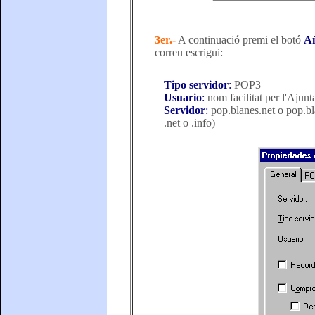
3er.-
A continuació premi el botó
A
correu escrigui:
Tipo servidor
:
POP3
Usuario
:
nom facilitat per l'Ajun
Servidor
:
pop.blanes.net o pop.bl
.net o .info)