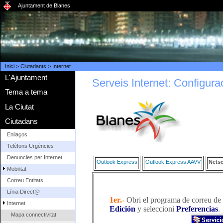
Ajuntament de Blanes
Inici
>
Ciutadants
>
Internet
L'Ajuntament
Serveis Internet: Configura
Tema a tema
La Ciutat
Ciutadans
Enllaços
Telèfons Urgències
Denuncies per Internet
Outlook Express
Outlook Express AAVV
Nets
Mobilitat
Correu Entitats
Línia Direct@
1er.-
Obri el programa de correu de
Internet
Edición
y seleccioni
Preferencias
.
Mapa connectivitat