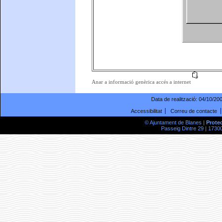
Anar a informació genèrica accés a internet
Data de realització:
04/10/20
Accessibilitat
Correu de contacte
© Ajuntament de Blanes |
Prote
Passeig Dintre 29 | 17300