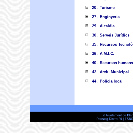
20 . Turisme
27 . Enginyeria
29 . Alcaldia
30 . Serveis Jurídics
35 . Recursos Tecnolò
36 . A.M.I.C.
40 . Recursos humans
42 . Arxiu Municipal
44 . Policia local
© Ajuntament de Bla
Passeig Dintre 29 | 17300