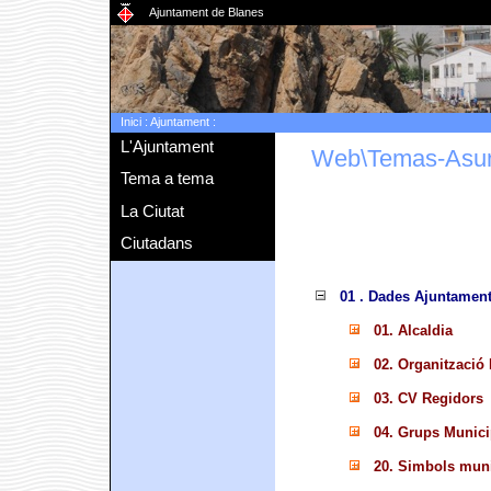
Ajuntament de Blanes
Inici
:
Ajuntament
:
L'Ajuntament
Web\Temas-Asu
Tema a tema
La Ciutat
Ciutadans
01 . Dades Ajuntamen
01. Alcaldia
02. Organització 
03. CV Regidors
04. Grups Munici
20. Simbols muni