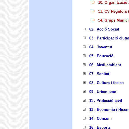
30. Organització 
53. CV Regidors (
54. Grups Municip
02 . Acció Social
03 . Participació ciut
04 . Joventut
05 . Educació
06 . Medi ambient
07 . Sanitat
08 . Cultura i festes
09 . Urbanisme
11 . Protecció civil
13 . Economía i Hisen
14 . Consum
16 . Esports