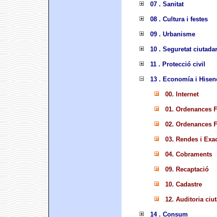
07 . Sanitat
08 . Cultura i festes
09 . Urbanisme
10 . Seguretat ciutada
11 . Protecció civil
13 . Economía i Hisen
00. Internet
01. Ordenances F
02. Ordenances F
03. Rendes i Exa
04. Cobraments
09. Recaptació
10. Cadastre
12. Auditoria ciu
14 . Consum