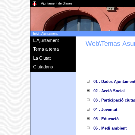
Ajuntament de Blanes
Inici
:
Ajuntament
:
L'Ajuntament
Web\Temas-Asu
Tema a tema
La Ciutat
Ciutadans
01 . Dades Ajuntamen
02 . Acció Social
03 . Participació ciut
04 . Joventut
05 . Educació
06 . Medi ambient