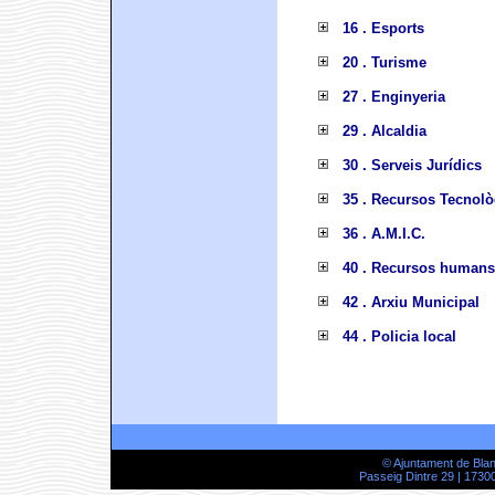
16 . Esports
20 . Turisme
27 . Enginyeria
29 . Alcaldia
30 . Serveis Jurídics
35 . Recursos Tecnolò
36 . A.M.I.C.
40 . Recursos humans
42 . Arxiu Municipal
44 . Policia local
© Ajuntament de Bla
Passeig Dintre 29 | 17300