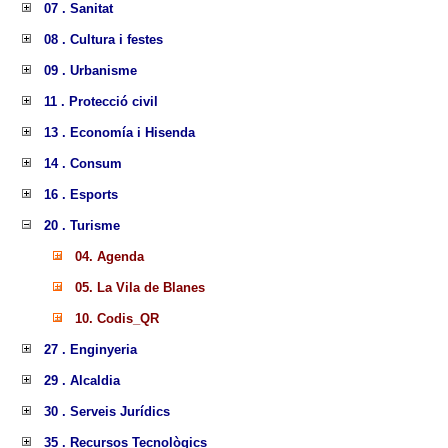
07 . Sanitat
08 . Cultura i festes
09 . Urbanisme
11 . Protecció civil
13 . Economía i Hisenda
14 . Consum
16 . Esports
20 . Turisme
04. Agenda
05. La Vila de Blanes
10. Codis_QR
27 . Enginyeria
29 . Alcaldia
30 . Serveis Jurídics
35 . Recursos Tecnològics