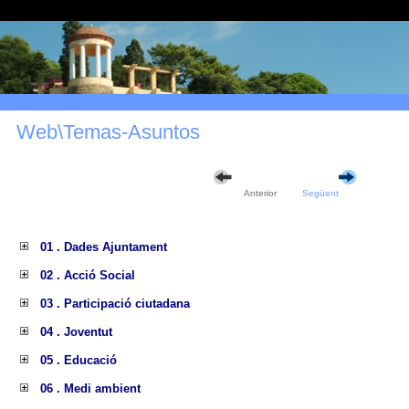
Web\Temas-Asuntos
Anterior
Següent
01 . Dades Ajuntament
02 . Acció Social
03 . Participació ciutadana
04 . Joventut
05 . Educació
06 . Medi ambient