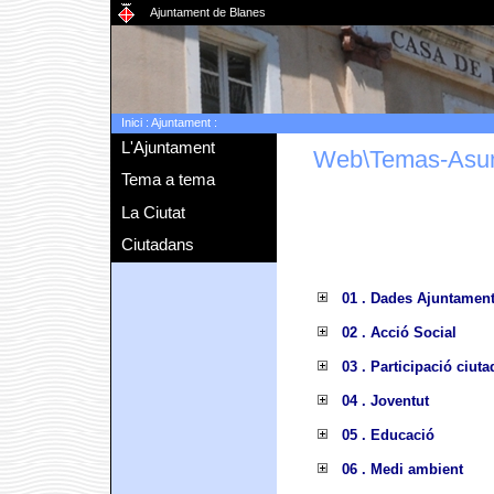
Ajuntament de Blanes
Inici
:
Ajuntament
:
L'Ajuntament
Web\Temas-Asu
Tema a tema
La Ciutat
Ciutadans
01 . Dades Ajuntamen
02 . Acció Social
03 . Participació ciut
04 . Joventut
05 . Educació
06 . Medi ambient