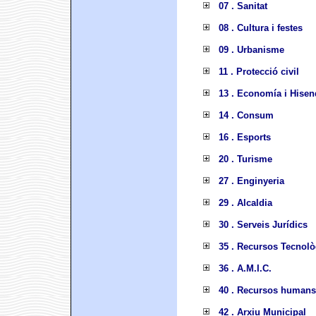
07 . Sanitat
08 . Cultura i festes
09 . Urbanisme
11 . Protecció civil
13 . Economía i Hisen
14 . Consum
16 . Esports
20 . Turisme
27 . Enginyeria
29 . Alcaldia
30 . Serveis Jurídics
35 . Recursos Tecnolò
36 . A.M.I.C.
40 . Recursos humans
42 . Arxiu Municipal