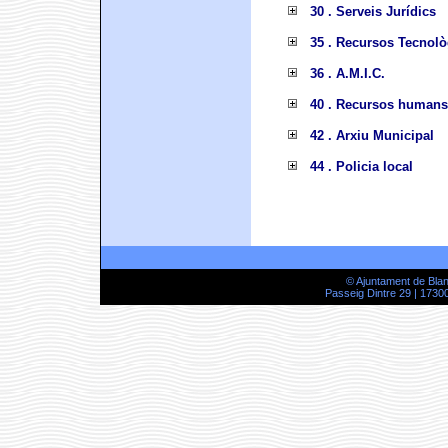
30 . Serveis Jurídics
35 . Recursos Tecnolò
36 . A.M.I.C.
40 . Recursos humans
42 . Arxiu Municipal
44 . Policia local
© Ajuntament de Bla
Passeig Dintre 29 | 17300