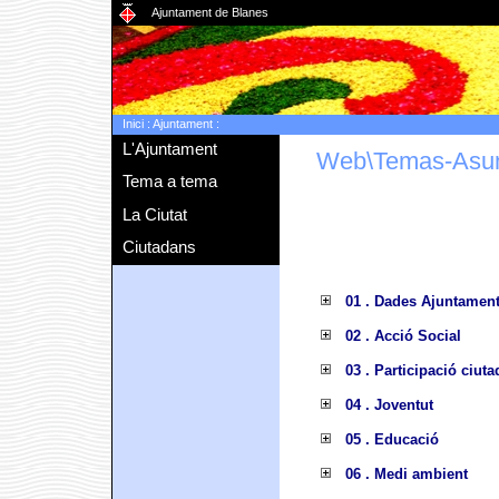
Ajuntament de Blanes
Inici
:
Ajuntament
:
L'Ajuntament
Web\Temas-Asu
Tema a tema
La Ciutat
Ciutadans
01 . Dades Ajuntamen
02 . Acció Social
03 . Participació ciut
04 . Joventut
05 . Educació
06 . Medi ambient