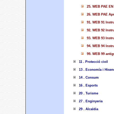
25. WEB PAE EN
26. WEB PAE Apro
91. WEB 91 Instr
92. WEB 92 Instr
93. WEB 93 Instr
94. WEB 94 Instr
99. WEB 99 anti
11 . Protecció civil
13 . Economía i Hisen
14 . Consum
16 . Esports
20 . Turisme
27 . Enginyeria
29 . Alcaldia