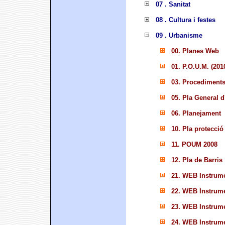
07 . Sanitat
08 . Cultura i festes
09 . Urbanisme
00. Planes Web
01. P.O.U.M. (201
03. Procediments 
05. Pla General 
06. Planejament
10. Pla protecció
11. POUM 2008
12. Pla de Barris
21. WEB Instrume
22. WEB Instrume
23. WEB Instrume
24. WEB Instrume