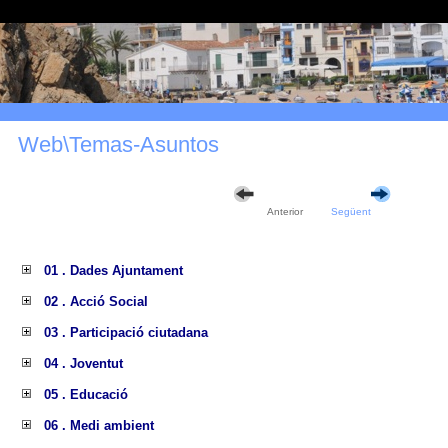
Web\Temas-Asuntos
Anterior
Següent
01 . Dades Ajuntament
02 . Acció Social
03 . Participació ciutadana
04 . Joventut
05 . Educació
06 . Medi ambient