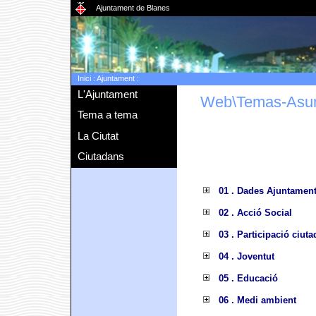
Ajuntament de Blanes
Inici
:
Ajuntament
:
L'Ajuntament
Web\Temas-Asu
Tema a tema
La Ciutat
Ciutadans
01 . Dades Ajuntamen
02 . Acció Social
03 . Participació ciut
04 . Joventut
05 . Educació
06 . Medi ambient