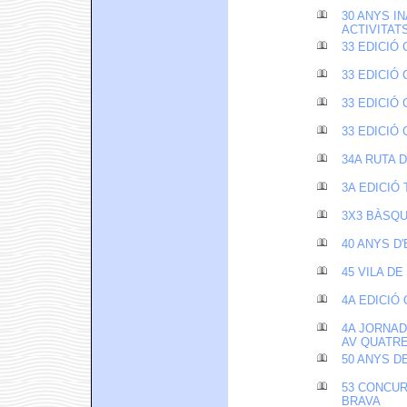
30 ANYS I
ACTIVITAT
33 EDICIÓ
33 EDICIÓ
33 EDICIÓ
33 EDICIÓ
34A RUTA 
3A EDICIÓ
3X3 BÀSQ
40 ANYS D'
45 VILA D
4A EDICIÓ
4A JORNAD
AV QUATR
50 ANYS D
53 CONCUR
BRAVA