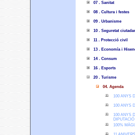
07 . Sanitat
08 . Cultura i festes
09 . Urbanisme
10 . Seguretat ciutada
11 . Protecció civil
13 . Economía i Hisen
14 . Consum
16 . Esports
20 . Turisme
04. Agenda
100 ANYS 
100 ANYS 
100 ANYS 
DIPUTACIÓ
100% MÀGI
11 ANIVER