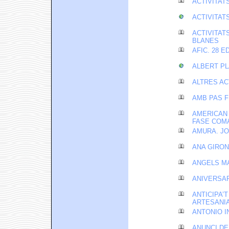
ACTIVITAT
ACTIVITAT
ACTIVITAT
BLANES
AFIC. 28 
ALBERT PL
ALTRES AC
AMB PAS F
AMERICAN
FASE COM
AMURA. JO
ANA GIRON
ANGELS M
ANIVERSAR
ANTICIPA’
ARTESANIA
ANTONIO I
ANUNCI DE