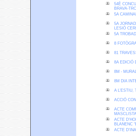
54È CONCU
BRAVA-TRO
5A CAMINA
5A JORNAD
LESIÓ CE
5A TROBAD
8 FOTÒGRA
81 TRAVES
8A EDICIÓ
8M - MURAL
8M DIA IN
A L’ESTIU,
ACCIÓ CON
ACTE COMM
MASCLIST
ACTE D’HO
BLANENC “
ACTE D’IN