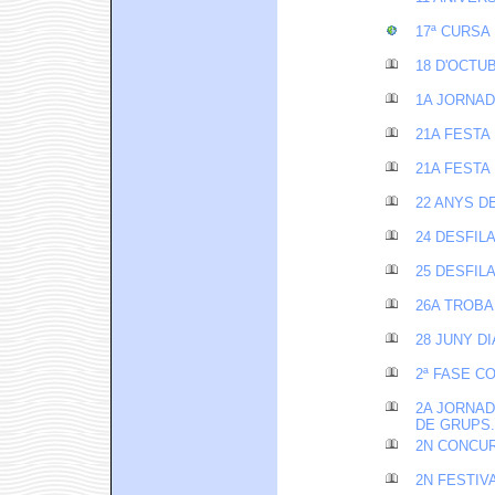
17ª CURSA
18 D'OCTU
1A JORNAD
21A FESTA
21A FESTA
22 ANYS D
24 DESFIL
25 DESFIL
26A TROB
28 JUNY D
2ª FASE C
2A JORNAD
DE GRUPS.
2N CONCUR
2N FESTIV