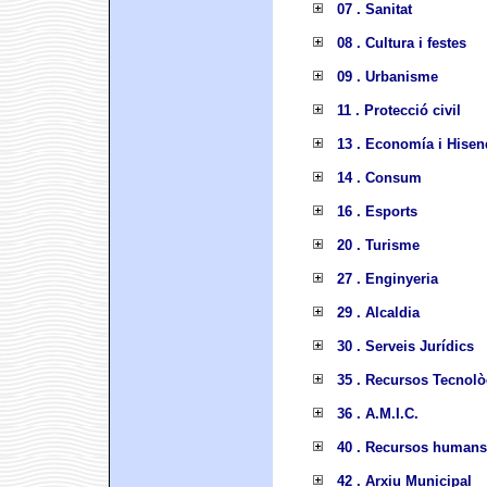
07 . Sanitat
08 . Cultura i festes
09 . Urbanisme
11 . Protecció civil
13 . Economía i Hisen
14 . Consum
16 . Esports
20 . Turisme
27 . Enginyeria
29 . Alcaldia
30 . Serveis Jurídics
35 . Recursos Tecnolò
36 . A.M.I.C.
40 . Recursos humans
42 . Arxiu Municipal