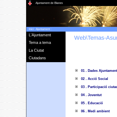
Ajuntament de Blanes
Inici
:
Ajuntament
:
L'Ajuntament
Web\Temas-Asu
Tema a tema
La Ciutat
Ciutadans
01 . Dades Ajuntamen
02 . Acció Social
03 . Participació ciut
04 . Joventut
05 . Educació
06 . Medi ambient