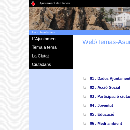
Ajuntament de Blanes
Inici
:
Ajuntament
:
L'Ajuntament
Web\Temas-Asu
Tema a tema
La Ciutat
Ciutadans
01 . Dades Ajuntamen
02 . Acció Social
03 . Participació ciut
04 . Joventut
05 . Educació
06 . Medi ambient