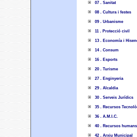
07 . Sanitat
08 . Cultura i festes
09 . Urbanisme
11 . Protecció civil
13 . Economía i Hisen
14 . Consum
16 . Esports
20 . Turisme
27 . Enginyeria
29 . Alcaldia
30 . Serveis Jurídics
35 . Recursos Tecnolò
36 . A.M.I.C.
40 . Recursos humans
42 . Arxiu Municipal