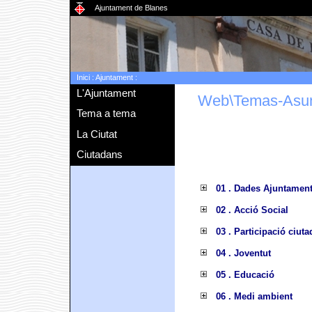
Ajuntament de Blanes
Inici
:
Ajuntament
:
L'Ajuntament
Web\Temas-Asu
Tema a tema
La Ciutat
Ciutadans
01 . Dades Ajuntamen
02 . Acció Social
03 . Participació ciut
04 . Joventut
05 . Educació
06 . Medi ambient