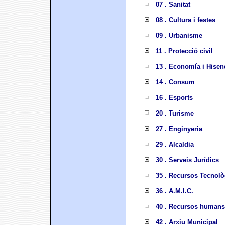
07 . Sanitat
08 . Cultura i festes
09 . Urbanisme
11 . Protecció civil
13 . Economía i Hisen
14 . Consum
16 . Esports
20 . Turisme
27 . Enginyeria
29 . Alcaldia
30 . Serveis Jurídics
35 . Recursos Tecnolò
36 . A.M.I.C.
40 . Recursos humans
42 . Arxiu Municipal