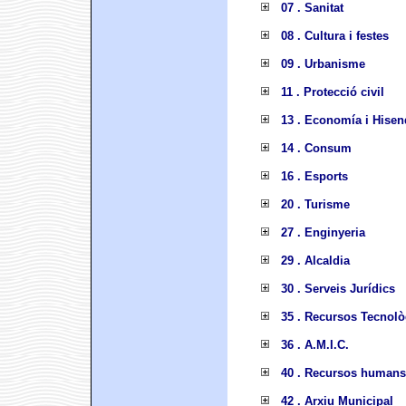
07 . Sanitat
08 . Cultura i festes
09 . Urbanisme
11 . Protecció civil
13 . Economía i Hisen
14 . Consum
16 . Esports
20 . Turisme
27 . Enginyeria
29 . Alcaldia
30 . Serveis Jurídics
35 . Recursos Tecnolò
36 . A.M.I.C.
40 . Recursos humans
42 . Arxiu Municipal