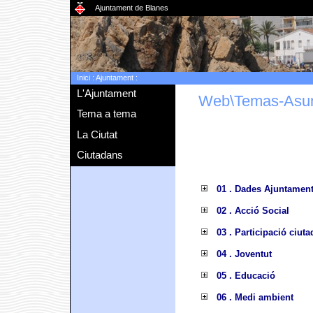
Ajuntament de Blanes
Inici
:
Ajuntament
:
L'Ajuntament
Web\Temas-Asu
Tema a tema
La Ciutat
Ciutadans
01 . Dades Ajuntamen
02 . Acció Social
03 . Participació ciut
04 . Joventut
05 . Educació
06 . Medi ambient