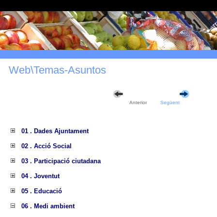
Web\Temas-Asuntos
Anterior
Següent
01 . Dades Ajuntament
02 . Acció Social
03 . Participació ciutadana
04 . Joventut
05 . Educació
06 . Medi ambient