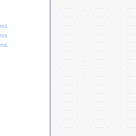
014.
015.
016.