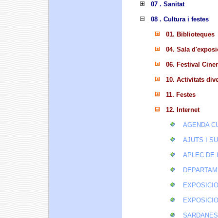
07 . Sanitat
08 . Cultura i festes
01. Biblioteques
04. Sala d'expos
06. Festival Cin
10. Activitats div
11. Festes
12. Internet
AGENDA C
AJUTS I S
APLEC DE 
DEPARTAM
EXPOSICI
EXPOSICIO
SARDANES 