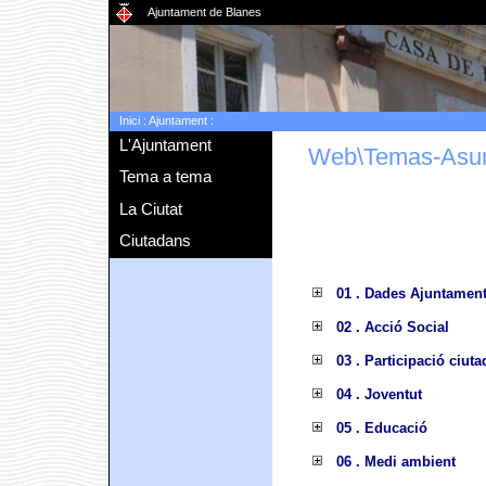
Ajuntament de Blanes
Inici
:
Ajuntament
:
L'Ajuntament
Web\Temas-Asu
Tema a tema
La Ciutat
Ciutadans
01 . Dades Ajuntamen
02 . Acció Social
03 . Participació ciut
04 . Joventut
05 . Educació
06 . Medi ambient