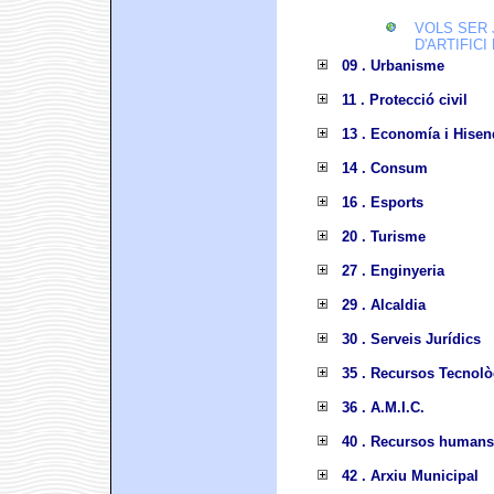
VOLS SER 
D'ARTIFICI
09 . Urbanisme
11 . Protecció civil
13 . Economía i Hisen
14 . Consum
16 . Esports
20 . Turisme
27 . Enginyeria
29 . Alcaldia
30 . Serveis Jurídics
35 . Recursos Tecnolò
36 . A.M.I.C.
40 . Recursos humans
42 . Arxiu Municipal