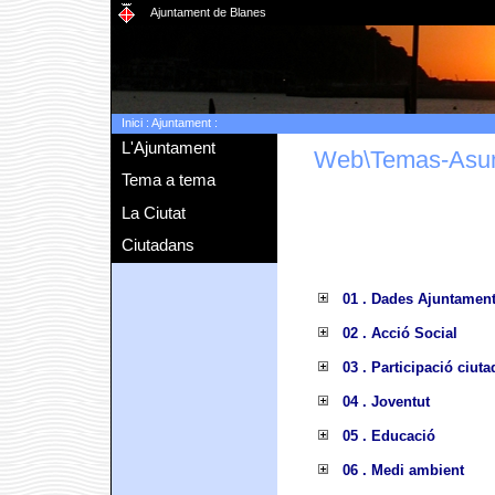
Ajuntament de Blanes
Inici
:
Ajuntament
:
L'Ajuntament
Web\Temas-Asu
Tema a tema
La Ciutat
Ciutadans
01 . Dades Ajuntamen
02 . Acció Social
03 . Participació ciut
04 . Joventut
05 . Educació
06 . Medi ambient