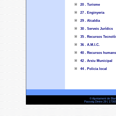
20 . Turisme
27 . Enginyeria
29 . Alcaldia
30 . Serveis Jurídics
35 . Recursos Tecnolò
36 . A.M.I.C.
40 . Recursos humans
42 . Arxiu Municipal
44 . Policia local
© Ajuntament de Bla
Passeig Dintre 29 | 17300