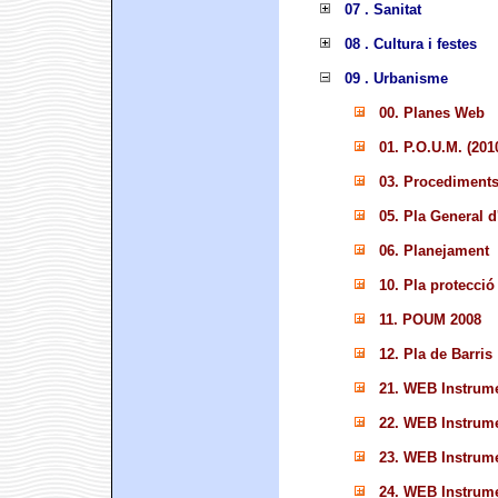
07 . Sanitat
08 . Cultura i festes
09 . Urbanisme
00. Planes Web
01. P.O.U.M. (201
03. Procediments 
05. Pla General 
06. Planejament
10. Pla protecció
11. POUM 2008
12. Pla de Barris
21. WEB Instrume
22. WEB Instrume
23. WEB Instrume
24. WEB Instrume