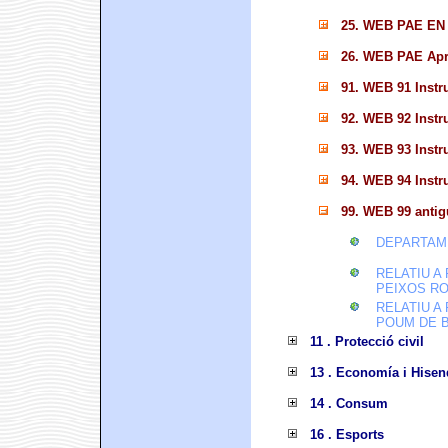
25. WEB PAE EN
26. WEB PAE Apro
91. WEB 91 Instr
92. WEB 92 Instr
93. WEB 93 Instr
94. WEB 94 Instr
99. WEB 99 anti
DEPARTAM
RELATIU A
PEIXOS RO
RELATIU A
POUM DE 
11 . Protecció civil
13 . Economía i Hisen
14 . Consum
16 . Esports