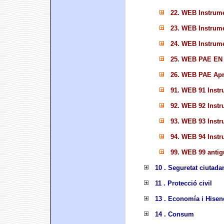
22. WEB Instrume
23. WEB Instrume
24. WEB Instrume
25. WEB PAE EN
26. WEB PAE Apro
91. WEB 91 Instr
92. WEB 92 Instr
93. WEB 93 Instr
94. WEB 94 Instr
99. WEB 99 anti
10 . Seguretat ciutada
11 . Protecció civil
13 . Economía i Hisen
14 . Consum