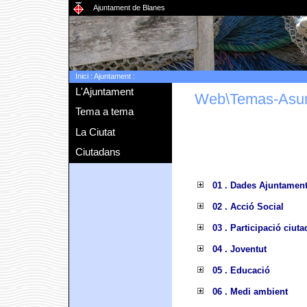
Ajuntament de Blanes
Inici
:
Ajuntament
:
L'Ajuntament
Web\Temas-Asu
Tema a tema
La Ciutat
Ciutadans
01 . Dades Ajuntamen
02 . Acció Social
03 . Participació ciut
04 . Joventut
05 . Educació
06 . Medi ambient