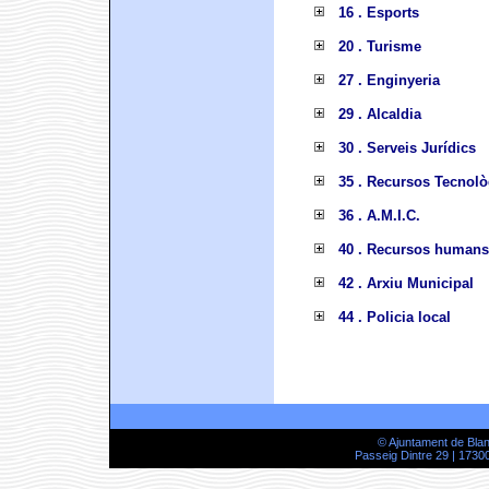
16 . Esports
20 . Turisme
27 . Enginyeria
29 . Alcaldia
30 . Serveis Jurídics
35 . Recursos Tecnolò
36 . A.M.I.C.
40 . Recursos humans
42 . Arxiu Municipal
44 . Policia local
© Ajuntament de Bla
Passeig Dintre 29 | 17300