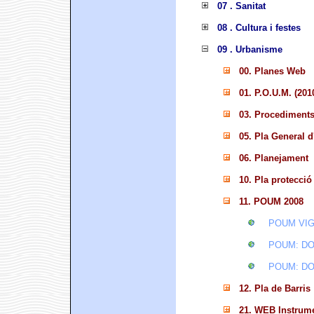
07 . Sanitat
08 . Cultura i festes
09 . Urbanisme
00. Planes Web
01. P.O.U.M. (201
03. Procediments 
05. Pla General 
06. Planejament
10. Pla protecció
11. POUM 2008
POUM VIGE
POUM: DO
POUM: DO
12. Pla de Barris
21. WEB Instrume