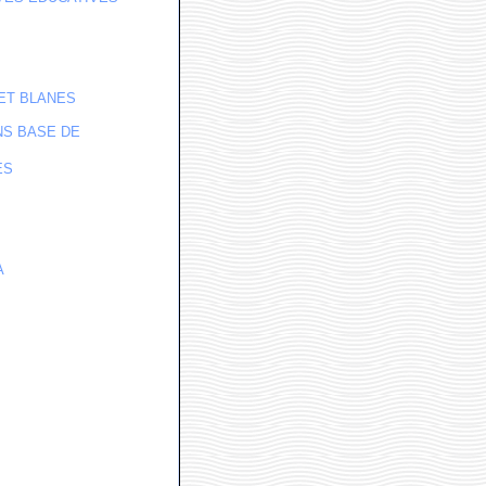
ET BLANES
NS BASE DE
ES
A