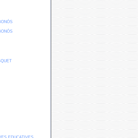
 BONÓS
 BONÓS
ASQUET
IVES EDUCATIVES