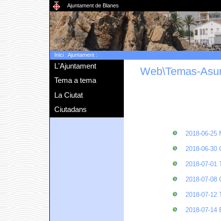
Ajuntament de Blanes
Inici
:
Ajuntament
:
L'Ajuntament
Web\Temas-Asu
Tema a tema
La Ciutat
Ciutadans
2018-06-2
2018-06-30
2018-07-0
2018-07-0
2018-07-1
2018-07-14