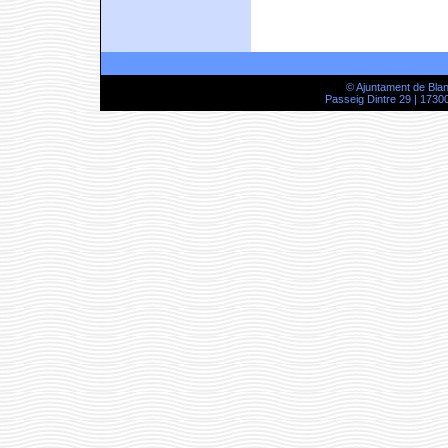
© Ajuntament de Bla
Passeig Dintre 29 | 17300