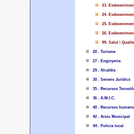
23. Esdevenimen
24. Esdevenimen
25. Esdevenimen
26. Esdevenimen
99. Salut i Qualit
20 . Turisme
27 . Enginyeria
29 . Alcaldia
30 . Serveis Jurídics
35 . Recursos Tecnolò
36 . A.M.I.C.
40 . Recursos humans
42 . Arxiu Municipal
44 . Policia local