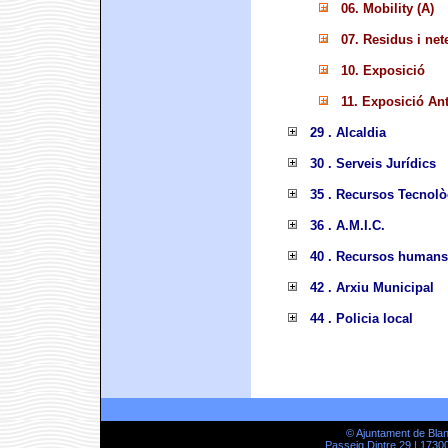
06. Mobility (A)
07. Residus i net
10. Exposició
11. Exposició An
29 . Alcaldia
30 . Serveis Jurídics
35 . Recursos Tecnolò
36 . A.M.I.C.
40 . Recursos humans
42 . Arxiu Municipal
44 . Policia local
© Ajuntament de Bla
Passeig Dintre 29 | 17300