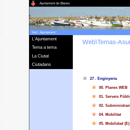
Ajuntament de Blanes
Inici
:
Ajuntament
:
L'Ajuntament
Web\Temas-Asu
Tema a tema
La Ciutat
Ciutadans
27 . Enginyeria
00. Planes WEB
01. Serveis Públi
02. Subministram
04. Mobilitat
05. Mobilidad (E)