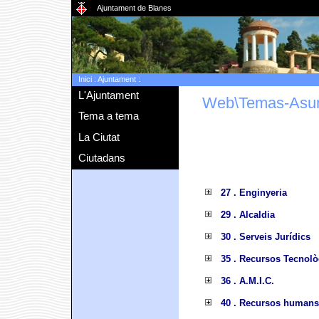
Ajuntament de Blanes
Inici
:
Ajuntament
:
L'Ajuntament
Web\Temas-Asu
Tema a tema
La Ciutat
Ciutadans
27 . Enginyeria
29 . Alcaldia
30 . Serveis Jurídics
35 . Recursos Tecnolò
36 . A.M.I.C.
40 . Recursos humans