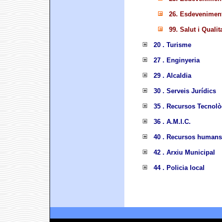
26. Esdevenimen
99. Salut i Qualit
20 . Turisme
27 . Enginyeria
29 . Alcaldia
30 . Serveis Jurídics
35 . Recursos Tecnolò
36 . A.M.I.C.
40 . Recursos humans
42 . Arxiu Municipal
44 . Policia local