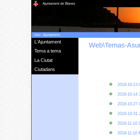
Ajuntament de Blanes
Inici
:
Ajuntament
:
L'Ajuntament
Web\Temas-Asu
Tema a tema
La Ciutat
Ciutadans
2018-10-1
2018-10-1
2018-10-2
2018-10-3
2018-11-10
2018-11-1