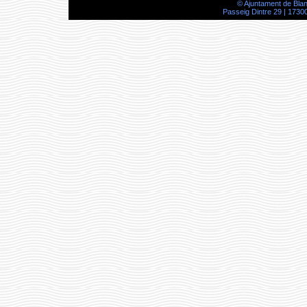
© Ajuntament de Bla
Passeig Dintre 29 | 17300