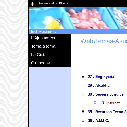
Ajuntament de Blanes
Inici
:
Ajuntament
:
L'Ajuntament
Web\Temas-Asu
Tema a tema
La Ciutat
Ciutadans
27 . Enginyeria
29 . Alcaldia
30 . Serveis Jurídics
13. Internet
35 . Recursos Tecnolò
36 . A.M.I.C.