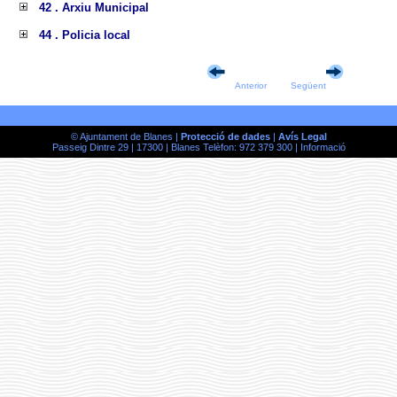
42 . Arxiu Municipal
44 . Policia local
Anterior
Següent
© Ajuntament de Blanes |
Protecció de dades
|
Avís Legal
Passeig Dintre 29 | 17300 | Blanes Telèfon: 972 379 300 |
Informació