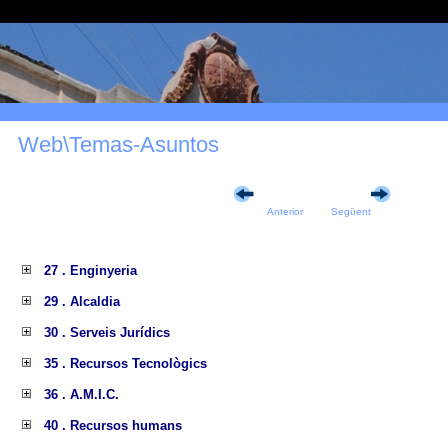
Web\Temas-Asuntos
Anterior
Següent
27 . Enginyeria
29 . Alcaldia
30 . Serveis Jurídics
35 . Recursos Tecnològics
36 . A.M.I.C.
40 . Recursos humans