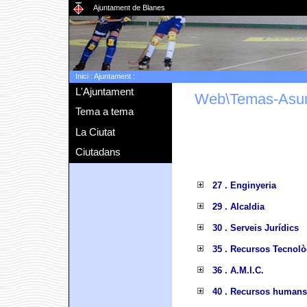
Ajuntament de Blanes
Inici
:
Ajuntament
:
L'Ajuntament
Web\Temas-Asu
Tema a tema
La Ciutat
Ciutadans
27 . Enginyeria
29 . Alcaldia
30 . Serveis Jurídics
35 . Recursos Tecnolò
36 . A.M.I.C.
40 . Recursos humans