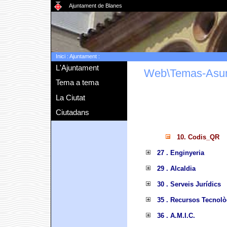
Ajuntament de Blanes
Inici
:
Ajuntament
:
L'Ajuntament
Web\Temas-Asu
Tema a tema
La Ciutat
Ciutadans
10. Codis_QR
27 . Enginyeria
29 . Alcaldia
30 . Serveis Jurídics
35 . Recursos Tecnolò
36 . A.M.I.C.