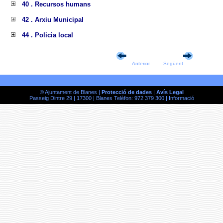
40 . Recursos humans
42 . Arxiu Municipal
44 . Policia local
Anterior
Següent
© Ajuntament de Blanes |
Protecció de dades
|
Avís Legal
Passeig Dintre 29 | 17300 | Blanes Telèfon: 972 379 300 |
Informació