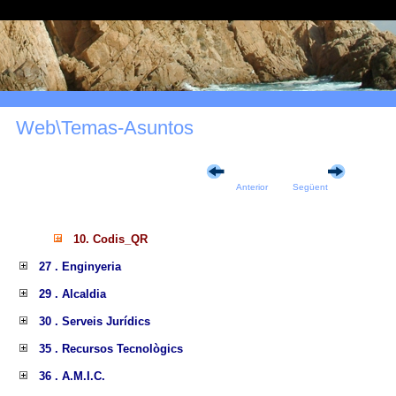
Web\Temas-Asuntos
Anterior
Següent
10. Codis_QR
27 . Enginyeria
29 . Alcaldia
30 . Serveis Jurídics
35 . Recursos Tecnològics
36 . A.M.I.C.