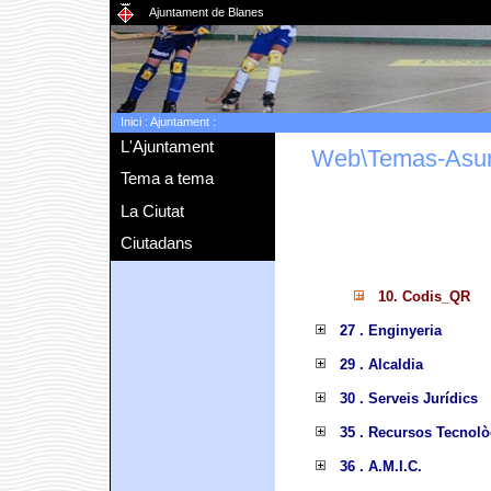
Ajuntament de Blanes
Inici
:
Ajuntament
:
L'Ajuntament
Web\Temas-Asu
Tema a tema
La Ciutat
Ciutadans
10. Codis_QR
27 . Enginyeria
29 . Alcaldia
30 . Serveis Jurídics
35 . Recursos Tecnolò
36 . A.M.I.C.