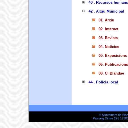
40 . Recursos humans
42 . Arxiu Municipal
01. Arxiu
02. Internet
03. Revista
04. Notícies
05. Exposicions
06. Publicacions
08. CI Blandae
44 . Policia local
© Ajuntament de Bla
Passeig Dintre 29 | 17300