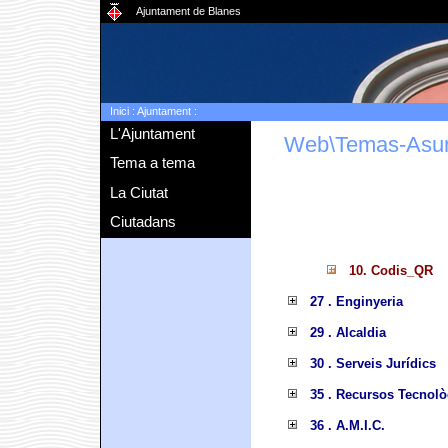
Ajuntament de Blanes
Inici
:
Ajuntament
:
L'Ajuntament
Web\Temas-Asu
Tema a tema
La Ciutat
Ciutadans
10. Codis_QR
27 . Enginyeria
29 . Alcaldia
30 . Serveis Jurídics
35 . Recursos Tecnolò
36 . A.M.I.C.