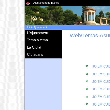
Ajuntament de Blanes
Inici
:
Ajuntament
:
L'Ajuntament
Web\Temas-Asu
Tema a tema
La Ciutat
Ciutadans
JO EM CUID
JO EM CUID
JO EM CUID
JO EM CUID
JO EM CUID
JO EM CUID