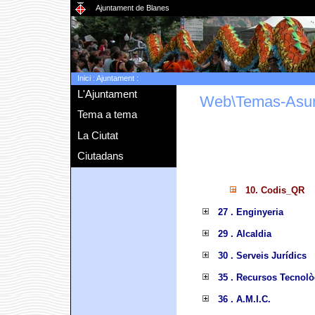
Ajuntament de Blanes
Inici
:
Ajuntament
:
L'Ajuntament
Web\Temas-Asu
Tema a tema
La Ciutat
Ciutadans
10. Codis_QR
27 . Enginyeria
29 . Alcaldia
30 . Serveis Jurídics
35 . Recursos Tecnolò
36 . A.M.I.C.