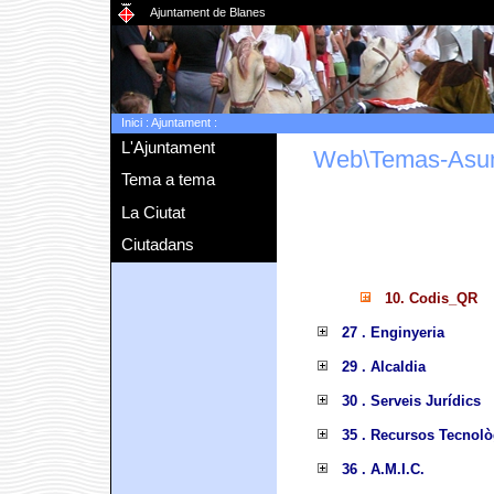
Ajuntament de Blanes
Inici
:
Ajuntament
:
L'Ajuntament
Web\Temas-Asu
Tema a tema
La Ciutat
Ciutadans
10. Codis_QR
27 . Enginyeria
29 . Alcaldia
30 . Serveis Jurídics
35 . Recursos Tecnolò
36 . A.M.I.C.