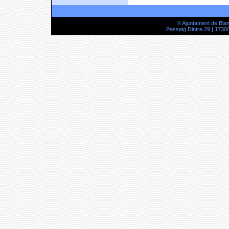
© Ajuntament de Bla
Passeig Dintre 29 | 17300