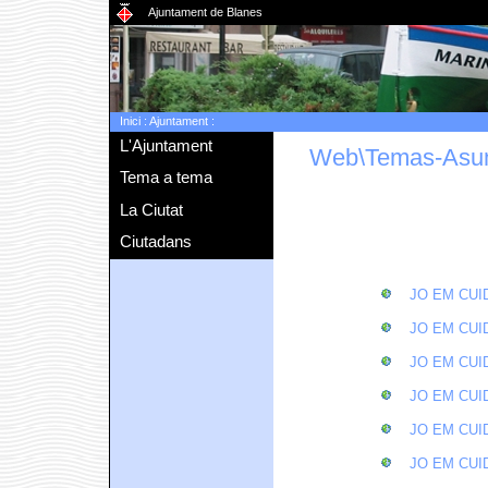
Ajuntament de Blanes
Inici
:
Ajuntament
:
L'Ajuntament
Web\Temas-Asu
Tema a tema
La Ciutat
Ciutadans
JO EM CUID
JO EM CUID
JO EM CUID
JO EM CUID
JO EM CUID
JO EM CUID