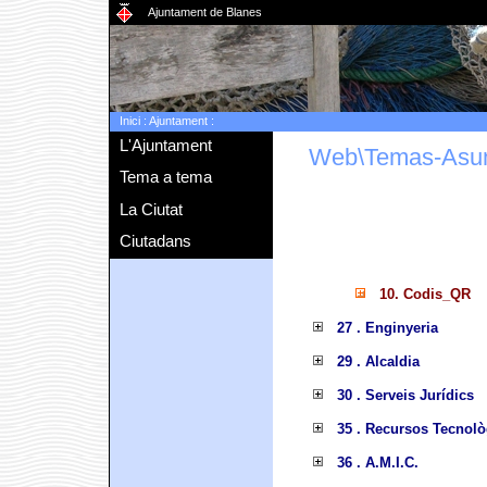
Ajuntament de Blanes
Inici
:
Ajuntament
:
L'Ajuntament
Web\Temas-Asu
Tema a tema
La Ciutat
Ciutadans
10. Codis_QR
27 . Enginyeria
29 . Alcaldia
30 . Serveis Jurídics
35 . Recursos Tecnolò
36 . A.M.I.C.