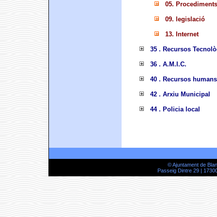
05. Procediments
09. legislació
13. Internet
35 . Recursos Tecnolò
36 . A.M.I.C.
40 . Recursos humans
42 . Arxiu Municipal
44 . Policia local
© Ajuntament de Bla
Passeig Dintre 29 | 17300