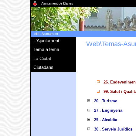
Ajuntament de Blanes
Inici
:
Ajuntament
:
L'Ajuntament
Web\Temas-Asu
Tema a tema
La Ciutat
Ciutadans
26. Esdevenimen
99. Salut i Qualit
20 . Turisme
27 . Enginyeria
29 . Alcaldia
30 . Serveis Jurídics