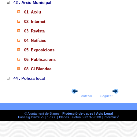
42 . Arxiu Municipal
01. Arxiu
02. Internet
03. Revista
04. Notícies
05. Exposicions
06. Publicacions
08. CI Blandae
44 . Policia local
Anterior
Següent
© Ajuntament de Blanes |
Protecció de dades
|
Avís Legal
Passeig Dintre 29 | 17300 | Blanes Telèfon: 972 379 300 |
Informació