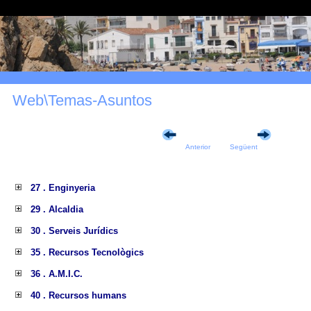
Web\Temas-Asuntos
Anterior
Següent
27 . Enginyeria
29 . Alcaldia
30 . Serveis Jurídics
35 . Recursos Tecnològics
36 . A.M.I.C.
40 . Recursos humans