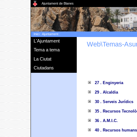
Ajuntament de Blanes
Inici
:
Ajuntament
:
L'Ajuntament
Web\Temas-Asu
Tema a tema
La Ciutat
Ciutadans
27 . Enginyeria
29 . Alcaldia
30 . Serveis Jurídics
35 . Recursos Tecnolò
36 . A.M.I.C.
40 . Recursos humans