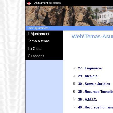
Ajuntament de Blanes
Inici
:
Ajuntament
:
L'Ajuntament
Web\Temas-Asu
Tema a tema
La Ciutat
Ciutadans
27 . Enginyeria
29 . Alcaldia
30 . Serveis Jurídics
35 . Recursos Tecnolò
36 . A.M.I.C.
40 . Recursos humans