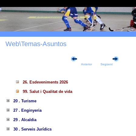
Web\Temas-Asuntos
Anterior
Següent
26. Esdeveniments 2026
99. Salut i Qualitat de vida
20 . Turisme
27 . Enginyeria
29 . Alcaldia
30 . Serveis Jurídics