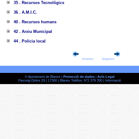
35 . Recursos Tecnològics
36 . A.M.I.C.
40 . Recursos humans
42 . Arxiu Municipal
44 . Policia local
Anterior
Següent
© Ajuntament de Blanes |
Protecció de dades
|
Avís Legal
Passeig Dintre 29 | 17300 | Blanes Telèfon: 972 379 300 |
Informació