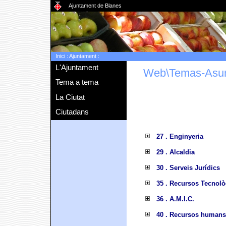
Ajuntament de Blanes
Inici
:
Ajuntament
:
L'Ajuntament
Web\Temas-Asu
Tema a tema
La Ciutat
Ciutadans
27 . Enginyeria
29 . Alcaldia
30 . Serveis Jurídics
35 . Recursos Tecnolò
36 . A.M.I.C.
40 . Recursos humans