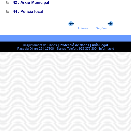
42 . Arxiu Municipal
44 . Policia local
Anterior
Següent
© Ajuntament de Blanes |
Protecció de dades
|
Avís Legal
Passeig Dintre 29 | 17300 | Blanes Telèfon: 972 379 300 |
Informació