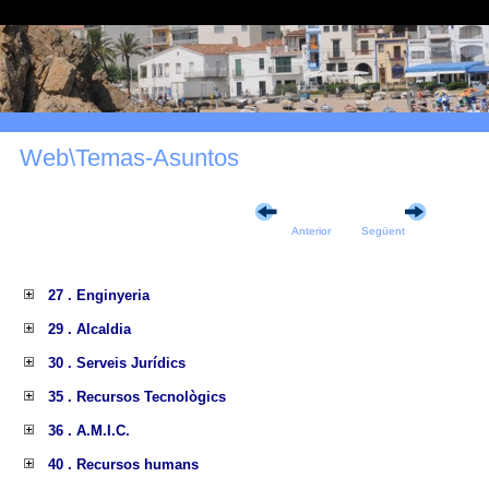
Web\Temas-Asuntos
Anterior
Següent
27 . Enginyeria
29 . Alcaldia
30 . Serveis Jurídics
35 . Recursos Tecnològics
36 . A.M.I.C.
40 . Recursos humans