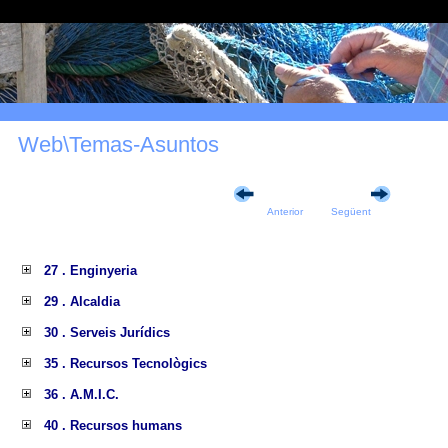
Web\Temas-Asuntos
Anterior
Següent
27 . Enginyeria
29 . Alcaldia
30 . Serveis Jurídics
35 . Recursos Tecnològics
36 . A.M.I.C.
40 . Recursos humans