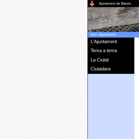
Ajuntament de Blanes
Inici
:
Ajuntament
:
L'Ajuntament
Tema a tema
La Ciutat
Ciutadans