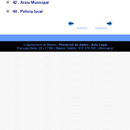
42 . Arxiu Municipal
44 . Policia local
Anterior
Següent
© Ajuntament de Blanes |
Protecció de dades
|
Avís Legal
Passeig Dintre 29 | 17300 | Blanes Telèfon: 972 379 300 |
Informació