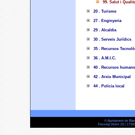
99. Salut i Qualit
20 . Turisme
27 . Enginyeria
29 . Alcaldia
30 . Serveis Jurídics
35 . Recursos Tecnolò
36 . A.M.I.C.
40 . Recursos humans
42 . Arxiu Municipal
44 . Policia local
© Ajuntament de Bla
Passeig Dintre 29 | 17300