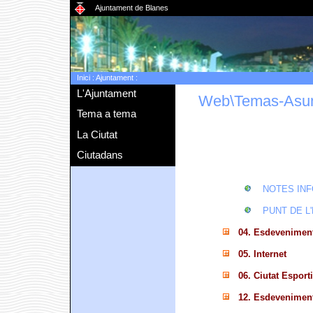
Ajuntament de Blanes
Inici
:
Ajuntament
:
L'Ajuntament
Web\Temas-Asu
Tema a tema
La Ciutat
Ciutadans
NOTES IN
PUNT DE L
04. Esdevenimen
05. Internet
06. Ciutat Esport
12. Esdevenimen