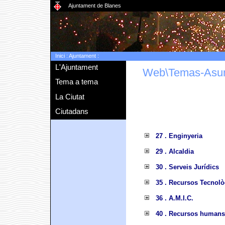
Ajuntament de Blanes
Inici
:
Ajuntament
:
L'Ajuntament
Web\Temas-Asu
Tema a tema
La Ciutat
Ciutadans
27 . Enginyeria
29 . Alcaldia
30 . Serveis Jurídics
35 . Recursos Tecnolò
36 . A.M.I.C.
40 . Recursos humans