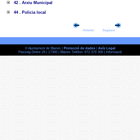
42 . Arxiu Municipal
44 . Policia local
Anterior
Següent
© Ajuntament de Blanes |
Protecció de dades
|
Avís Legal
Passeig Dintre 29 | 17300 | Blanes Telèfon: 972 379 300 |
Informació