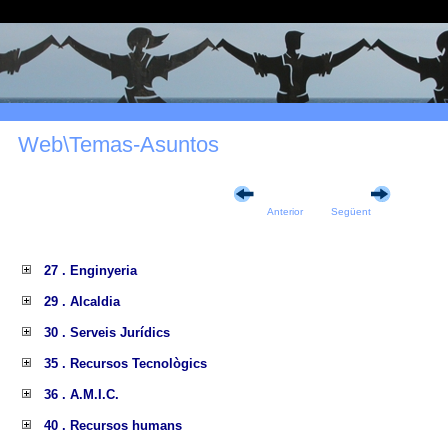
Web\Temas-Asuntos
Anterior
Següent
27 . Enginyeria
29 . Alcaldia
30 . Serveis Jurídics
35 . Recursos Tecnològics
36 . A.M.I.C.
40 . Recursos humans